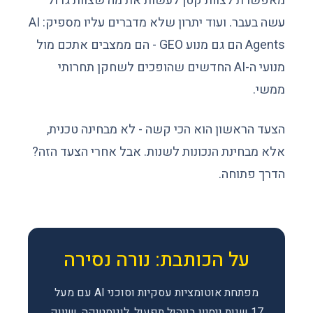
מאפשרת לצוות קטן לעשות את מה שצוות גדול
עשה בעבר. ועוד יתרון שלא מדברים עליו מספיק: AI
Agents הם גם מנוע GEO - הם ממצבים אתכם מול
מנועי ה-AI החדשים שהופכים לשחקן תחרותי
ממשי.
הצעד הראשון הוא הכי קשה - לא מבחינה טכנית,
אלא מבחינת הנכונות לשנות. אבל אחרי הצעד הזה?
הדרך פתוחה.
על הכותבת: נורה נסירה
מפתחת אוטומציות עסקיות וסוכני AI עם מעל
17 שנות ניסיון בניהול תפעול, לוגיסטיקה, שיווק