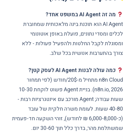
מה זה AI Agent במשפט אחד?
AI Agent הוא תוכנת בינה מלאכותית שמחוברת
לכלים ומסדי נתונים, פועלת באופן אוטונומי
ומסוגלת לקבל החלטות ולהפעיל פעולות - ללא
צורך בהתערבות אנושית בכל שלב.
כמה עולה לבנות AI Agent לעסק קטן?
n8n Cloud מתחיל מ-20$/חודש (לפי תמחור
n8n.io, 2026). בניית Agent פשוט לוקחת 10-30
שעות עבודה; Agent מורכב עם אינטגרציות רבות -
40-80 שעות. לעומת משרה חלקית של עובד
(כ-6,000-8,000 ₪ לחודש), זוהי השקעה חד-פעמית
שמשתלמת מהר, בדרך כלל תוך 30-60 יום.