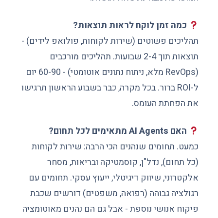
כמה זמן לוקח לראות תוצאות?
תהליכים פשוטים (שירות לקוחות, פולואפ לידים) -
תוצאות תוך 2-4 שבועות. תהליכים מורכבים
(RevOps מלא, ניתוח נתונים אוטומטי) - 60-90 יום
ל-ROI ברור. בכל מקרה, כבר בשבוע הראשון תרגישו
את הפחתת העומס.
האם AI Agents מתאימים לכל תחום?
כמעט. תחומים שנהנים הכי הרבה: שירות לקוחות
(כל תחום), נדל"ן, קוסמטיקה ובריאות, מסחר
אלקטרוני, שיווק דיגיטלי, ייעוץ עסקי. תחומים עם
רגולציה גבוהה (רפואה, משפטים) דורשים שכבת
פיקוח אנושי נוספת - אבל גם הם נהנים מאוטומציה