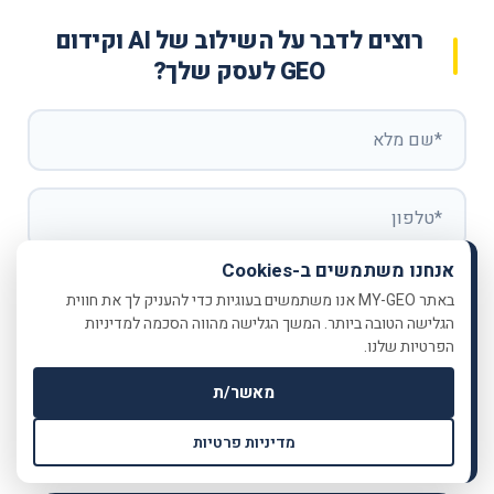
רוצים לדבר על השילוב של AI וקידום
GEO לעסק שלך?
אנחנו משתמשים ב-Cookies
באתר MY-GEO אנו משתמשים בעוגיות כדי להעניק לך את חווית
הגלישה הטובה ביותר. המשך הגלישה מהווה הסכמה למדיניות
הפרטיות שלנו.
הינך מאשר/ת בזאת לעשות שימוש בפרטים לעיל לצורך
קבלת חומר שיווקי בנוגע להשקעות ומידע פרסומי באמצעות
מאשר/ת
דואר אלקטרוני ו/או מספר הטלפון אשר הוזנו. הינך רשאי/ת
לחזור בך מהסכמתך בכל עת באמצעות לחיצה על קישור
מדיניות פרטיות
"הסר" בפירסומים הרלוונטיים או על ידי יצירת קשר בדוא"ל