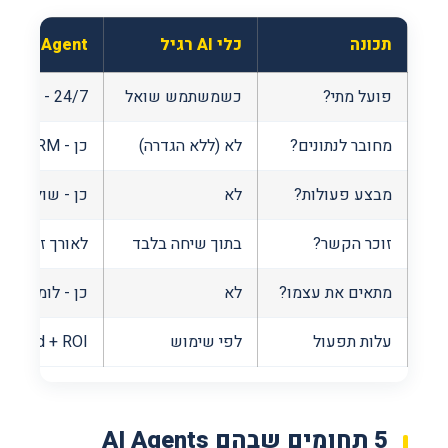
תכונה
כלי AI רגיל
AI Agent
פועל מתי?
כשמשתמש שואל
24/7 - באופן אוטונומי
מחובר לנתונים?
לא (ללא הגדרה)
כן - CRM, מייל, API
מבצע פעולות?
לא
כן - שולח, מעד
זוכר הקשר?
בתוך שיחה בלבד
לאורך זמן וסש
מתאים את עצמו?
לא
כן - לומד מתו
עלות תפעול
לפי שימוש
Fixed + ROI מדיד
5 תחומים שבהם AI Agents