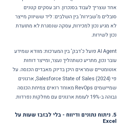
אחד שצריך לעבוד בסנכרון. רוב עסקים קטנים
סובלים מ'שבירות' בין השלבים: ליד ששיווק מייצר
לא מגיע נכון למכירות, עסקה שנסגרת לא מתועדת
נכון לשירות.
AI Agent פועל כ'דבק' בין המערכות: מוודא שמידע
עובר נכון, מתריע כשתהליך נעצר, ומייצר דוחות
אוטומטיים שמראים היכן בדיוק מאבדים הכנסה. על
פי Salesforce State of Sales (2024), ארגונים
שמיישמים RevOps מאוחד רואים צמיחת הכנסה
גבוהה ב-19% לעומת ארגונים עם מחלקות נפרדות.
5. ניתוח נתונים ודיווח - בלי לבזבז שעות על
Excel