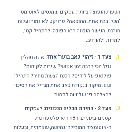
הטעות הנפוצה ביותר: עסקים שמנסים לאוטומט
'הכל' בבת אחת. התוצאה? פרויקט לא גמור ועלות
חורגת. הגישה הנכונה היא הפוכה: להתחיל קטן,
למדוד, ולהרחיב.
צעד 1 - זיהוי 'כאב בוער' אחד:
איזה תהליך
גוזל הכי הרבה זמן אנושי? שירות לקוחות?
פולואפ על לידים? הכנת הצעות מחיר? התחילו
שם. מיקוד בנקודת כאב אחת מגדיל את הסיכוי
להצלחה פי שלושה לפחות.
צעד 2 - בחירת הכלים הנכונים:
לעסקים
קטנים-בינוניים, n8n היא פלטפורמת
ה-אוטומציה המובילה: גמישה, עוצמתית, ובעלות