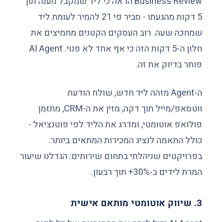
Business Review הראה כי ליד שמקבל מענה תוך
5 דקות מהגעתו - סביר פי 21 להמיר לעומת ליד
שמחכה שעה. רוב העסקים הקטנים מחמיצים את
חלון ה-5 דקות הזה כי אף אחד לא פנוי. AI Agent
פותר בדיוק את זה.
ה-Agent מזהה ליד חדש, שולח הודעת
ווטסאפ/מייל תוך דקה, מזין את ה-CRM, מתזמן
פולואפ אוטומטי, ומדרג את הליד לפי פוטנציאל -
כולל התאמה לנציג המכירות המתאים ביותר.
בפרויקטים שניהלתי בתחום שירותים: הגדלנו שיעור
המרת לידים ב-30%+ תוך רבעון.
3. שיווק אוטומטי מותאם אישית