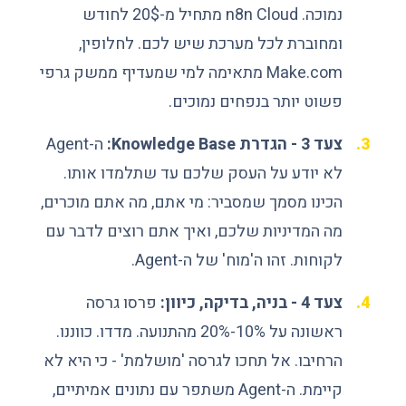
נמוכה. n8n Cloud מתחיל מ-20$ לחודש
ומחוברת לכל מערכת שיש לכם. לחלופין,
Make.com מתאימה למי שמעדיף ממשק גרפי
פשוט יותר בנפחים נמוכים.
צעד 3 - הגדרת Knowledge Base:
ה-Agent
לא יודע על העסק שלכם עד שתלמדו אותו.
הכינו מסמך שמסביר: מי אתם, מה אתם מוכרים,
מה המדיניות שלכם, ואיך אתם רוצים לדבר עם
לקוחות. זהו ה'מוח' של ה-Agent.
צעד 4 - בניה, בדיקה, כיוון:
פרסו גרסה
ראשונה על 10%-20% מהתנועה. מדדו. כווננו.
הרחיבו. אל תחכו לגרסה 'מושלמת' - כי היא לא
קיימת. ה-Agent משתפר עם נתונים אמיתיים,