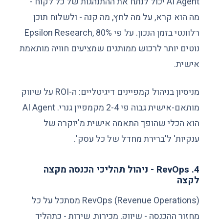
AI Agent יכול לנתח את ההתנהגות של כל לקוח -
מה הוא קרא, על מה לחץ, מה קנה - ולשלוח תוכן
רלוונטי בזמן הנכון. על פי Epsilon Research, 80%
נוטים יותר לרכוש ממותגים שמציעים חוויה מותאמת
אישית.
מניסיון בניהול קמפיינים דיגיטליים: ה-ROI על שיווק
מותאם-אישית גבוה פי 2-4 מקמפיין גנרי. AI Agent
הוא הכלי שהופך התאמה אישית מ'יוקרה של
ענקיות' ל'ברירת מחדל של כל עסק'.
4. RevOps - ניהול תהליכי הכנסה מקצה
לקצה
RevOps (Revenue Operations) מסתכל על כל
מחזור ההכנסה - שיווק, מכירות, שירות - כתהליך