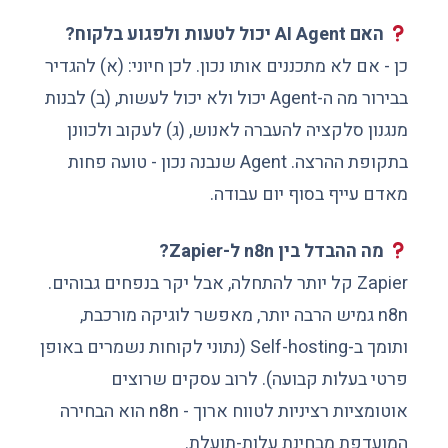
האם AI Agent יכול לטעות ולפגוע בלקוח?
כן - אם לא מתכננים אותו נכון. לכן חיוני: (א) להגדיר
בבירור מה ה-Agent יכול ולא יכול לעשות, (ב) לבנות
מנגנון סלקציה להעברה לאנוש, (ג) לעקוב ולכוונן
בתקופת ההרצה. Agent שנבנה נכון - טועה פחות
מאדם עייף בסוף יום עבודה.
מה ההבדל בין n8n ל-Zapier?
Zapier קל יותר להתחלה, אבל יקר בנפחים גבוהים.
n8n גמיש הרבה יותר, מאפשר לוגיקה מורכבת,
ותומך ב-Self-hosting (נתוני לקוחות נשמרים באופן
פרטי בעלות קבועה). לרוב עסקים שרוצים
אוטומציות רציניות לטווח ארוך - n8n הוא הבחירה
המועדפת מבחינת עלות-תועלת.