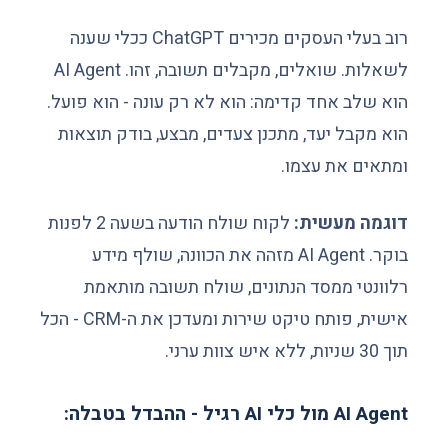
רוב בעלי העסקים מכירים ChatGPT ככלי שענה
לשאלות. שואלים, מקבלים תשובה, זהו. AI Agent
הוא שלב אחד קדימה: הוא לא רק עונה - הוא פועל.
הוא מקבל יעד, מתכנן צעדים, מבצע, בודק תוצאות
ומתאים את עצמו.
דוגמה מעשית:
לקוח שולח הודעה בשעה 2 לפנות
בוקר. AI Agent מזהה את הכוונה, שולף מידע
רלוונטי ממסד הנתונים, שולח תשובה מותאמת
אישית, פותח טיקט שירות ומעדכן את ה-CRM - הכל
תוך 30 שניות, ללא איש צוות ערני.
AI Agent מול כלי AI רגיל - ההבדל בטבלה: