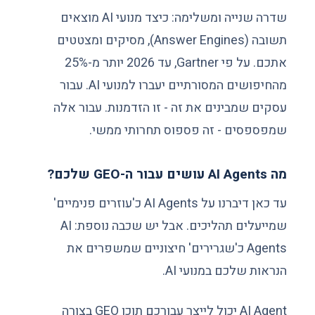
שדרה שנייה ומשלימה: כיצד מנועי AI מוצאים
תשובה (Answer Engines), מסיקים ומצטטים
אתכם. על פי Gartner, עד 2026 יותר מ-25%
מהחיפושים המסורתיים יעברו למנועי AI. עבור
עסקים שמבינים את זה - זו הזדמנות. עבור אלה
שמפספסים - זה פספוס תחרותי ממשי.
מה AI Agents עושים עבור ה-GEO שלכם?
עד כאן דיברנו על AI Agents כ'עוזרים פנימיים'
שמייעלים תהליכים. אבל יש שכבה נוספת: AI
Agents כ'שגרירים' חיצוניים שמשפרים את
הנראות שלכם במנועי AI.
AI Agent יכול לייצר עבורכם תוכן GEO בצורה