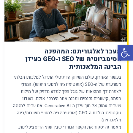
פתח סרגל נגישות
מעבר לאלגוריתם: המהפכה
הסימביוטית של SEO ו-GEO בעידן
הבינה המלאכותית
בעשור האחרון, עולם השיווק הדיגיטלי התרגל למלכותו הבלתי
מעורערת של ה-SEO (אופטימיזציה למנועי חיפוש). המרוץ
לצמרת דף התוצאות של גוגל הפך למדע מדויק של מילות
מפתח, קישורים נכנסים ומבנה אתר היררכי. אולם, בעודנו
צועדים עמוק אל תוך עידן ה-Generative AI, אנו עדים לתזוזה
טקטונית: הולדת ה-GEO (אופטימיזציה למנועי תשובות/בינה
מלאכותית).
מאמר זה יסקור את הקשר הגורדי שבין שתי הדיסציפלינות,