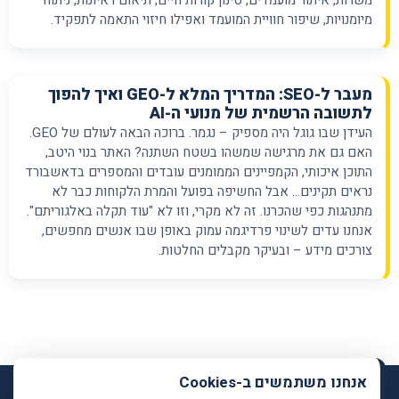
משרות, איתור מועמדים, סינון קורות חיים, תיאום ראיונות, ניתוח
מיומנויות, שיפור חוויית המועמד ואפילו חיזוי התאמה לתפקיד.
מעבר ל-SEO: המדריך המלא ל-GEO ואיך להפוך
לתשובה הרשמית של מנועי ה-AI
העידן שבו גוגל היה מספיק – נגמר. ברוכה הבאה לעולם של GEO.
האם גם את מרגישה שמשהו בשטח השתנה? האתר בנוי היטב,
התוכן איכותי, הקמפיינים הממומנים עובדים והמספרים בדאשבורד
נראים תקינים… אבל החשיפה בפועל והמרת הלקוחות כבר לא
מתנהגות כפי שהכרנו. זה לא מקרי, וזו לא "עוד תקלה באלגוריתם".
אנחנו עדים לשינוי פרדיגמה עמוק באופן שבו אנשים מחפשים,
צורכים מידע – ובעיקר מקבלים החלטות.
אנחנו משתמשים ב-Cookies